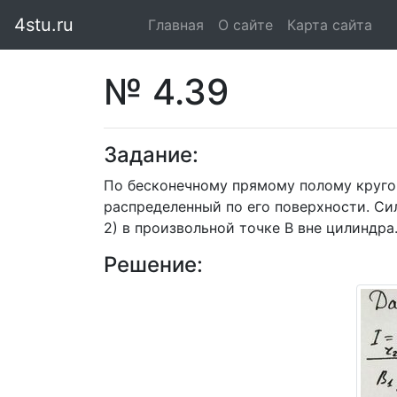
4stu.ru
Главная
(current)
О сайте
Карта сайта
№ 4.39
Задание:
По бесконечному прямому полому круго
распределенный по его поверхности. Сил
2) в произвольной точке В вне цилиндра
Решение: