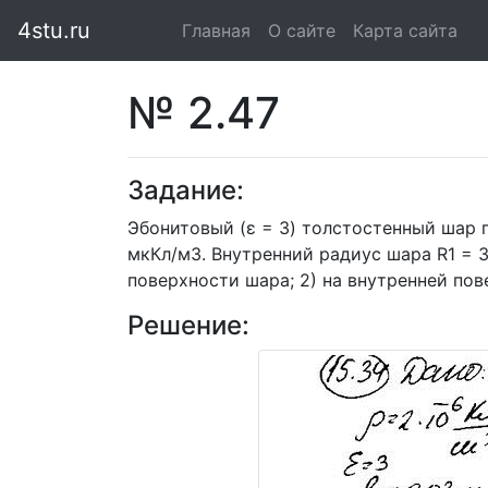
4stu.ru
Главная
(current)
О сайте
Карта сайта
№ 2.47
Задание:
Эбонитовый (ε = 3) толстостенный шар 
мкКл/м3. Внутренний радиус шара R1 = 3
поверхности шара; 2) на внутренней пов
Решение: