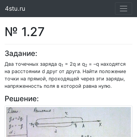
4stu.ru
№ 1.27
Задание:
Два точечных заряда q
= 2q и q
= –q находятся
1
2
на расстоянии d друг от друга. Найти положение
точки на прямой, проходящей через эти заряды,
напряженность поля в которой равна нулю.
Решение: